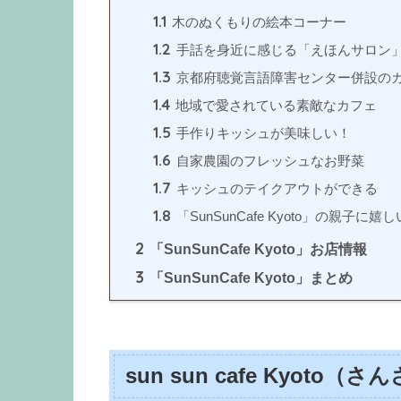
1.1
木のぬくもりの絵本コーナー
1.2
手話を身近に感じる「えほんサロン
1.3
京都府聴覚言語障害センター併設の
1.4
地域で愛されている素敵なカフェ
1.5
手作りキッシュが美味しい！
1.6
自家農園のフレッシュなお野菜
1.7
キッシュのテイクアウトができる
1.8
「SunSunCafe Kyoto」の親子に
2
「SunSunCafe Kyoto」お店情報
3
「SunSunCafe Kyoto」まとめ
sun sun cafe Kyoto
（さん