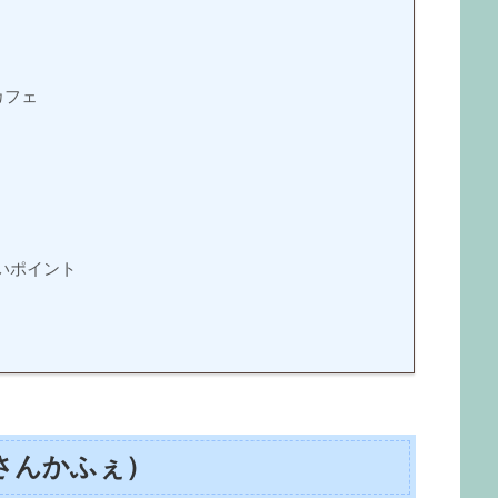
」
カフェ
嬉しいポイント
さんかふぇ）