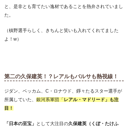
と、是非とも育てたい逸材であることを熱弁されていまし
た。
（槙野選手らしく、きちんと笑いも入れてくれてました
よ！w）
第二の久保建英！？レアルもバルサも熱視線！
ジダン、ベッカム、C・ロナウド、錚々たるスター選手が
所属していた、
銀河系軍団「
レアル・マドリード」も注
目！
「日本の至宝」
として大注目の
久保建英（くぼ・たけふ