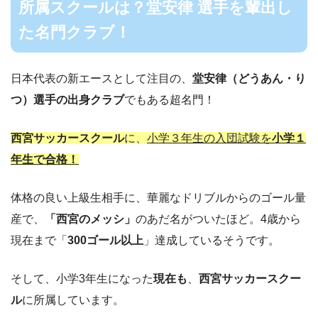
所属スクールは？堂安律 選手を輩出し
た名門クラブ！
日本代表の新エースとして注目の、
堂安律（どうあん・り
つ）選手の出身クラブ
でもある超名門！
西宮サッカースクール
に、
小学３年生の入団試験を
小学１
年生で合格！
体格の良い上級生相手に、華麗なドリブルからのゴール量
産で、
「西宮のメッシ」
のあだ名がついたほど。4歳から
現在まで「
300ゴール以上
」達成しているそうです。
そして、小学3年生になった
現在も
、
西宮サッカースクー
ル
に所属しています。