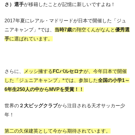
さ）選手
が移籍したことが記憶に新しいですよね！
2017年夏にレアル・マドリードが日本で開催した「ジュ
ニアキャンプ」*では、
当時7歳
の翔空くんがなんと
優秀選
手
に選ばれています。
さらに、
メッシ擁する
FCバルセロナ
が、今年日本で開催
した「ジュニアキャンプ」*では、参加した
全国の小学1～
6年生250人の中からMVPを受賞！！
世界の
２大ビッグクラブ
から注目される天才サッカー少
年！
第二の久保建英として今から期待されています。