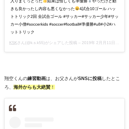
入りまくっとった
結果は惜しくも準優勝
やったけど動
きも良かったし内容も悪くなかった
4試合10ゴール ハッ
トトリック2回 全試合ゴール #サッカー#サッカー少年#サッ
カー小僧#soccerkids #soccer#football#準優勝#u8#小2#ハ
ットトリック
KSK
さん(@k.s.k55)がシェアした投稿 –
2019年 2月月11日午前4時11分PST
翔空くんの
練習動画
は、お父さんが
SNSに投稿
したとこ
ろ、
海外からも大絶賛
！