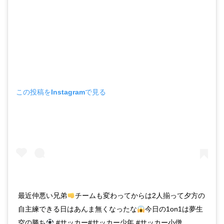
この投稿をInstagramで見る
最近仲悪い兄弟
チームも変わってからは2人揃って夕方の
自主練できる日はあんま無くなったな
今日の1on1は夢生
空の勝ち
#サッカー#サッカー少年 #サッカー小僧