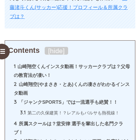
藤渚斗くん(サッカー)応援！プロフィール＆所属クラ
ブは？
Contents
[
hide
]
1
山崎翔空くんインスタ動画！サッカークラブは？父母
の教育法が凄い！
2
山崎翔空(やまさき・とあ)くんの凄さがわかるインス
タ動画
3
「ジャンクSPORTS」では一流選手も絶賛！！
3.1
第二の久保建英！？レアルもバルサも熱視線！
4
所属スクールは？堂安律 選手を輩出した名門クラ
ブ！