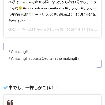
30秒はミスらんと出来る様になったから次は1分やらしてみ
よかな
#soccerkids #soccer#football#サッカー#サッカー
少年#自主練#フリードリブル#努力家#u11#小5#U8#小3#兄
弟#ライバル
KSK
さん(@k.s.k55)がシェアした投稿 –
2019年 6月月18日午後8時03分PDT
「Amazing!!!」
「Amazing!Tsubasa Ozora in the making!!」
中でも、一押しがこれ！！