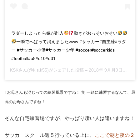
ラダーしよったら嫁が乱入
動きがおっそいおそい
一瞬でへばって消えましたwww #サッカー#自主練#ラダ
ー #サッカー小僧#サッカー少年 #soccer#soccerkids
#football#u8#u10#u31
KSK
さん(@k.s.k55)がシェアした投稿 –
2018年 9月月9日午前5時50分PDT
↑お母さんも混じっての練習風景ですね！ 笑
一緒に練習するなんて、最
高のお母さんですね！
そんな自宅練習場ですが、やっぱり凄い人は違いますね！
サッカースクール週５行っている上に、
ここで朝と夜の２