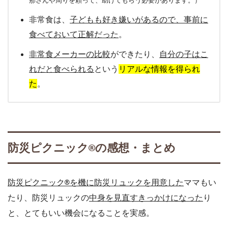
那さんや周りを頼って、助けてもらう必要があります。）
非常食は、
子どもも好き嫌いがあるので、事前に
食べておいて正解だった
。
非常食メーカーの比較
ができたり、
自分の子はこ
れだと食べられる
という
リアルな情報を得られ
た
。
防災ピクニック®︎の感想・まとめ
防災ピクニック®︎を機に防災リュックを用意した
ママもい
たり、防災リュックの
中身を見直すきっかけになった
り
と、とてもいい機会になることを実感。